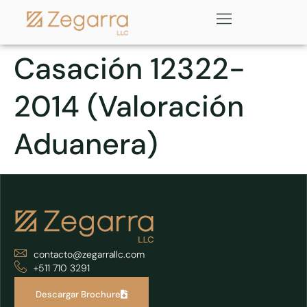
Casación 12322-
2014 (Valoración
Aduanera)
contacto@zegarrallc.com
+511 710 3291
Descargar Brochure