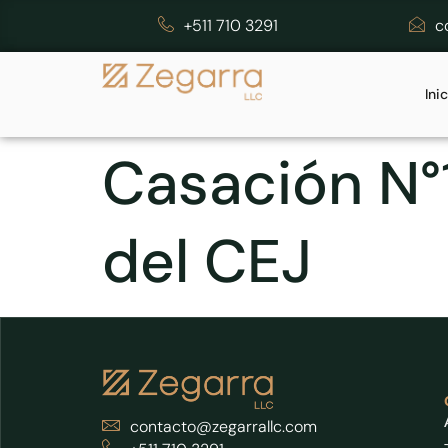
+511 710 3291
c
Ini
Casación N°
del CEJ
contacto@zegarrallc.com