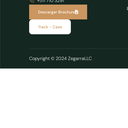
+511 710 3291
Descargar Brochure
Track - Case
Copyright © 2024 ZegarraLLC