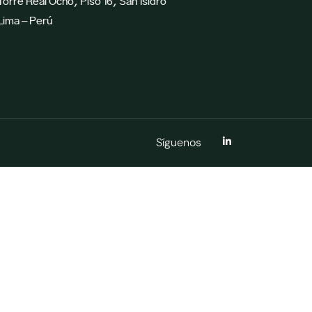
Torre Real Ocho, Piso 16, San Isidro
Lima – Perú
Síguenos