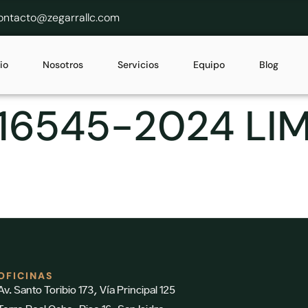
ontacto@zegarrallc.com
cio
Nosotros
Servicios
Equipo
Blog
16545-2024 LIM
OFICINAS
Av. Santo Toribio 173, Vía Principal 125