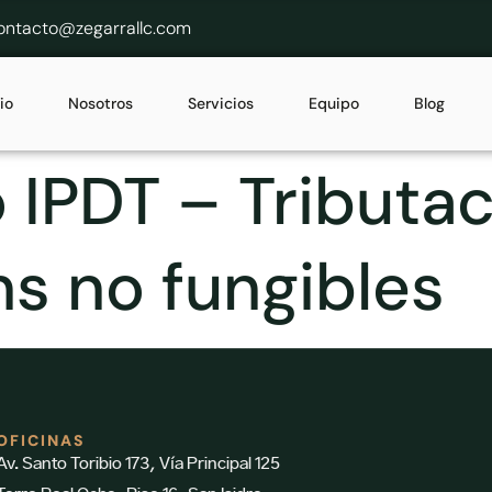
ontacto@zegarrallc.com
cio
Nosotros
Servicios
Equipo
Blog
 IPDT – Tributac
ns no fungibles
OFICINAS
Av. Santo Toribio 173, Vía Principal 125