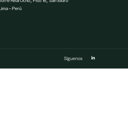
Torre Real Ocho, Piso 16, San Isidro
Lima – Perú
Síguenos