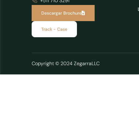
+511 710 3291
Descargar Brochure
Track - Case
Copyright © 2024 ZegarraLLC