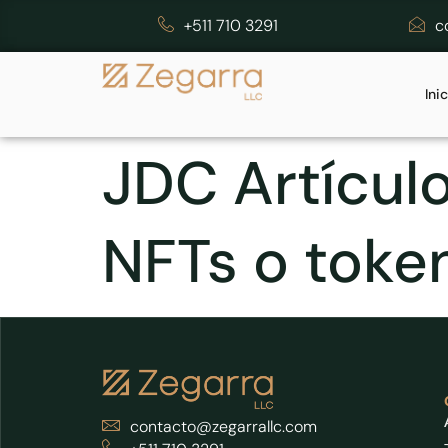
+511 710 3291
c
Ini
JDC Artículo
NFTs o toke
contacto@zegarrallc.com