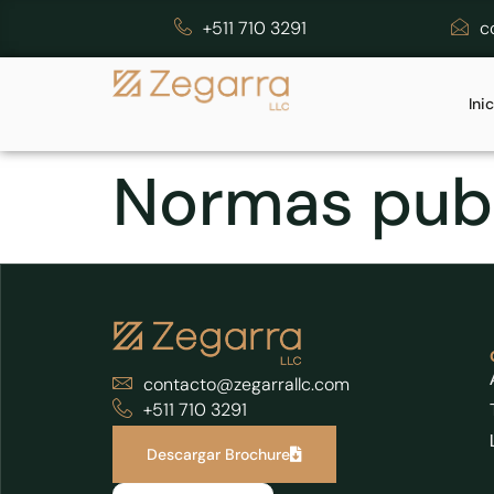
+511 710 3291
c
Ini
Normas publ
contacto@zegarrallc.com
+511 710 3291
Descargar Brochure